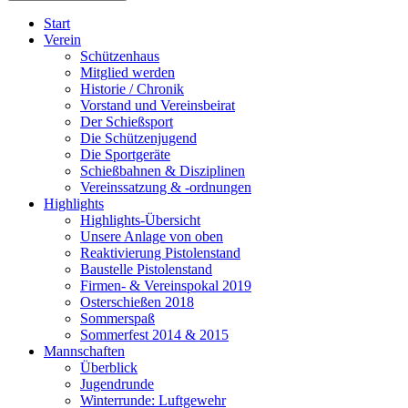
Start
Verein
Schützenhaus
Mitglied werden
Historie / Chronik
Vorstand und Vereinsbeirat
Der Schießsport
Die Schützenjugend
Die Sportgeräte
Schießbahnen & Disziplinen
Vereinssatzung & -ordnungen
Highlights
Highlights-Übersicht
Unsere Anlage von oben
Reaktivierung Pistolenstand
Baustelle Pistolenstand
Firmen- & Vereinspokal 2019
Osterschießen 2018
Sommerspaß
Sommerfest 2014 & 2015
Mannschaften
Überblick
Jugendrunde
Winterrunde: Luftgewehr