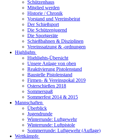
Schützenhaus
Mitglied werden
Historie / Chronik
Vorstand und Vereinsbeirat
Der Schießsport
Die Schützenjugend
Die Sportgeräte
Schießbahnen & Disziplinen
Vereinssatzung & -ordnungen
Highlights
Highlights-Übersicht
Unsere Anlage von oben
Reaktivierung Pistolenstand
Baustelle Pistolenstand
Firmen- & Vereinspokal 2019
Osterschießen 2018
Sommerspaß
Sommerfest 2014 & 2015
Mannschaften
Überblick
Jugendrunde
Winterrunde: Luftgewehr
Winterrunde: Luftpistole
Sommerrunde: Luftgewehr (Auflage)
Wettkämpfe