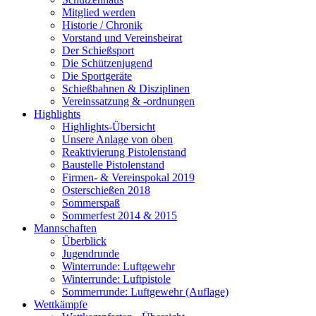
Mitglied werden
Historie / Chronik
Vorstand und Vereinsbeirat
Der Schießsport
Die Schützenjugend
Die Sportgeräte
Schießbahnen & Disziplinen
Vereinssatzung & -ordnungen
Highlights
Highlights-Übersicht
Unsere Anlage von oben
Reaktivierung Pistolenstand
Baustelle Pistolenstand
Firmen- & Vereinspokal 2019
Osterschießen 2018
Sommerspaß
Sommerfest 2014 & 2015
Mannschaften
Überblick
Jugendrunde
Winterrunde: Luftgewehr
Winterrunde: Luftpistole
Sommerrunde: Luftgewehr (Auflage)
Wettkämpfe