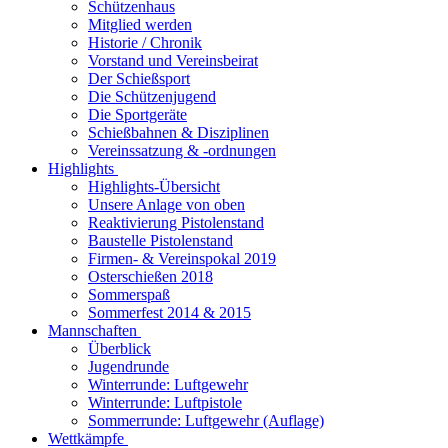
Schützenhaus
Mitglied werden
Historie / Chronik
Vorstand und Vereinsbeirat
Der Schießsport
Die Schützenjugend
Die Sportgeräte
Schießbahnen & Disziplinen
Vereinssatzung & -ordnungen
Highlights
Highlights-Übersicht
Unsere Anlage von oben
Reaktivierung Pistolenstand
Baustelle Pistolenstand
Firmen- & Vereinspokal 2019
Osterschießen 2018
Sommerspaß
Sommerfest 2014 & 2015
Mannschaften
Überblick
Jugendrunde
Winterrunde: Luftgewehr
Winterrunde: Luftpistole
Sommerrunde: Luftgewehr (Auflage)
Wettkämpfe